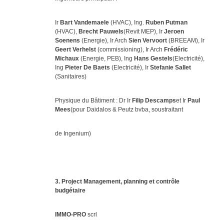
Ir
Bart Vandemaele
(HVAC), Ing.
Ruben Putman
(HVAC),
Brecht Pauwels
(Revit MEP), Ir
Jeroen
Soenens
(Energie), Ir Arch
Sien Vervoort
(BREEAM), Ir
Geert Verhelst
(commissioning), Ir Arch
Frédéric
Michaux
(Energie, PEB), Ing
Hans Gestels
(Electricité),
Ing
Pieter De Baets
(Electricité), Ir
Stefanie Sallet
(Sanitaires)
Physique du Bâtiment : Dr Ir
Filip Descamps
et Ir
Paul
Mees
(pour Daidalos & Peutz bvba, soustraitant
de Ingenium)
3. Project Management, planning et contrôle
budgétaire
IMMO-PRO
scrl