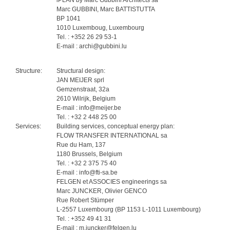
iPLAN by Marc Gubbini Architects sa
Marc GUBBINI, Marc BATTISTUTTA
BP 1041
1010 Luxemboug, Luxembourg
Tel. : +352 26 29 53-1
E-mail : archi@gubbini.lu
Structure:
Structural design:
JAN MEIJER sprl
Gemzenstraat, 32a
2610 Wilrijk, Belgium
E-mail : info@meijer.be
Tel. : +32 2 448 25 00
Services:
Building services, conceptual energy plan:
FLOW TRANSFER INTERNATIONAL sa
Rue du Ham, 137
1180 Brussels, Belgium
Tel. : +32 2 375 75 40
E-mail : info@fti-sa.be
FELGEN et ASSOCIES engineerings sa
Marc JUNCKER, Olivier GENCO
Rue Robert Stümper
L-2557 Luxembourg (BP 1153 L-1011 Luxembourg)
Tel. : +352 49 41 31
E-mail : m.juncker@felgen.lu