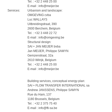
Tel. : +32 2 448 25 00
E-mail : info@meijer.be
Services:
Urbanism and landscape:
OMGEVING cvba
Luc WALLAYS
Uitbreidingstraat, 390
2600 Berchem, Belgium
Tel. : +32 3 448 22 72
E-mail : info@omgeving.be
Structural design:
SAI + JAN MEIJER bvba
Jan MEIJER, Philippe SAMYN
Gemzenstraat, 32a
2610 Wilrijk, Belgium
Tel. : +32 2 448 25 00
E-mail : info@meijer.be
Building services, conceptual energy plan:
SAI + FLOW TRANSFER INTERNATIONAL sa
Andrew JANSSENS, Philippe SAMYN
Rue du Ham, 137
1180 Brussels, Belgium
Tel. : +32 2 375 75 40
E-mail : info@fti-sa.be