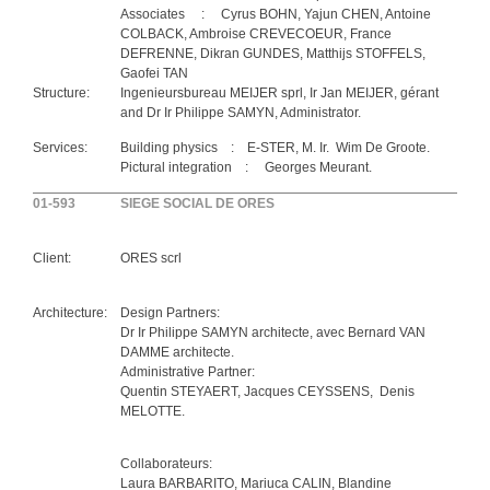
Associates : Cyrus BOHN, Yajun CHEN, Antoine
COLBACK, Ambroise CREVECOEUR, France
DEFRENNE, Dikran GUNDES, Matthijs STOFFELS,
Gaofei TAN
Structure:
Ingenieursbureau MEIJER sprl, Ir Jan MEIJER, gérant
and Dr Ir Philippe SAMYN, Administrator.
Services:
Building physics : E-STER, M. Ir. Wim De Groote.
Pictural integration : Georges Meurant.
01-593
SIEGE SOCIAL DE ORES
Client:
ORES scrl
Architecture:
Design Partners:
Dr Ir Philippe SAMYN architecte, avec Bernard VAN
DAMME architecte.
Administrative Partner:
Quentin STEYAERT, Jacques CEYSSENS, Denis
MELOTTE.
Collaborateurs:
Laura BARBARITO, Mariuca CALIN, Blandine