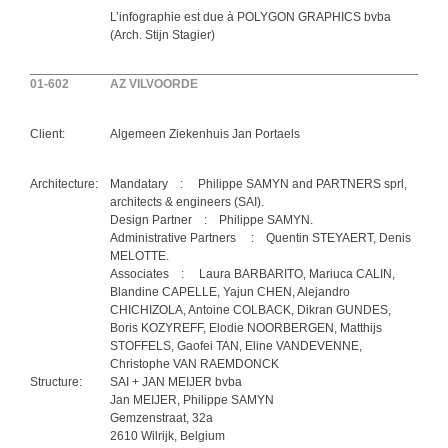
L’infographie est due à POLYGON GRAPHICS bvba
(Arch. Stijn Stagier)
01-602
AZ VILVOORDE
Client:
Algemeen Ziekenhuis Jan Portaels
Architecture:
Mandatary : Philippe SAMYN and PARTNERS sprl,
architects & engineers (SAI).
Design Partner : Philippe SAMYN.
Administrative Partners : Quentin STEYAERT, Denis
MELOTTE.
Associates : Laura BARBARITO, Mariuca CALIN,
Blandine CAPELLE, Yajun CHEN, Alejandro
CHICHIZOLA, Antoine COLBACK, Dikran GUNDES,
Boris KOZYREFF, Elodie NOORBERGEN, Matthijs
STOFFELS, Gaofei TAN, Eline VANDEVENNE,
Christophe VAN RAEMDONCK
Structure:
SAI + JAN MEIJER bvba
Jan MEIJER, Philippe SAMYN
Gemzenstraat, 32a
2610 Wilrijk, Belgium