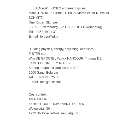
FELGEN et ASSOCIES engineerings sa:
Marc JUNCKER, Pierre COIBION, Marco WEBER, Walter
SCHMITZ
Rue Robert Stümper
L-2557 Luxembourg (BP 1153 L-1011 Luxembourg)
Tel. : +352 49 41 31
E-mail : felgen@pt.lu
Building physics, energy, daylithing, acoustics:
E-STER sprl
Wim DE GROOTE , Patrick HANCOUR, Thomas DE
LAMEILLIEURE, Tim ROELS
Koning Leopold II laan, 99 bus 802
9000 Gand, Belgium
Tel. : +32 9 245 25 08
E-mail : info@e-ster.be
Cost control:
AMIRATO sa
Kristien HOUPE, David VAN EYKEREN
Woluwedal, 30
1932 St-Stevens-Woluwe, Belgium