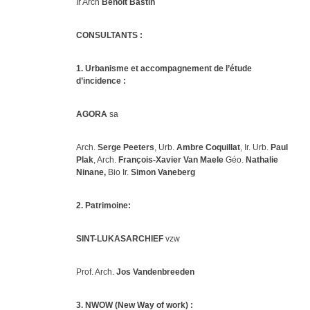
Ir Arch
Benoît Bastin
CONSULTANTS :
1. Urbanisme et accompagnement de l’étude
d’incidence :
AGORA
sa
Arch.
Serge Peeters
, Urb.
Ambre Coquillat
, Ir. Urb.
Paul
Plak
, Arch.
François-Xavier Van Maele
Géo.
Nathalie
Ninane,
Bio Ir.
Simon Vaneberg
2. Patrimoine:
SINT-LUKASARCHIEF
vzw
Prof. Arch.
Jos Vandenbreeden
3. NWOW (New Way of work) :