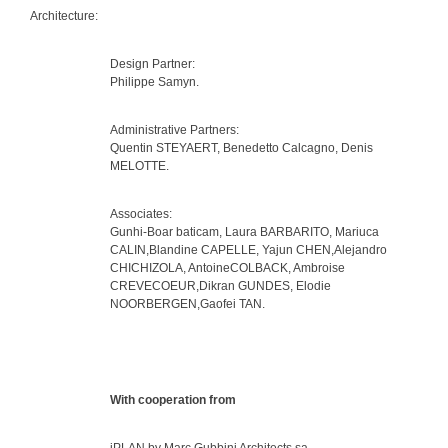
Architecture:
Design Partner:
Philippe Samyn.
Administrative Partners:
Quentin STEYAERT, Benedetto Calcagno, Denis
MELOTTE.
Associates:
Gunhi-Boar baticam, Laura BARBARITO, Mariuca
CALIN,Blandine CAPELLE, Yajun CHEN,Alejandro
CHICHIZOLA, AntoineCOLBACK, Ambroise
CREVECOEUR,Dikran GUNDES, Elodie
NOORBERGEN,Gaofei TAN.
With cooperation from