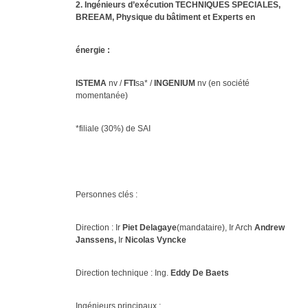
2. Ingénieurs d’exécution TECHNIQUES SPECIALES,
BREEAM, Physique du bâtiment et Experts en
énergie :
ISTEMA
nv /
FTI
sa* /
INGENIUM
nv (en société
momentanée)
*filiale (30%) de SAI
Personnes clés :
Direction : Ir
Piet Delagaye
(mandataire), Ir Arch
Andrew
Janssens
,
Ir
Nicolas Vyncke
Direction technique : Ing.
Eddy De Baets
Ingénieurs principaux :