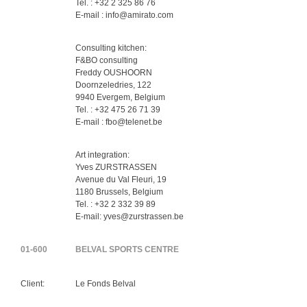
Tel. : +32 2 325 86 76
E-mail : info@amirato.com
Consulting kitchen:
F&BO consulting
Freddy OUSHOORN
Doornzeledries, 122
9940 Evergem, Belgium
Tel. : +32 475 26 71 39
E-mail : fbo@telenet.be
Art integration:
Yves ZURSTRASSEN
Avenue du Val Fleuri, 19
1180 Brussels, Belgium
Tel. : +32 2 332 39 89
E-mail: yves@zurstrassen.be
01-600
BELVAL SPORTS CENTRE
Client:
Le Fonds Belval