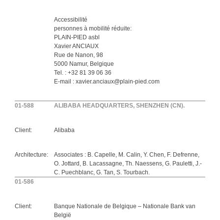
Accessibilité
personnes à mobilité réduite:
PLAIN-PIED asbl
Xavier ANCIAUX
Rue de Nanon, 98
5000 Namur, Belgique
Tel. : +32 81 39 06 36
E-mail : xavier.anciaux@plain-pied.com
01-588
ALIBABA HEADQUARTERS, SHENZHEN (CN).
Client:
Alibaba
Architecture:
Associates : B. Capelle, M. Calin, Y. Chen, F. Defrenne,
O. Jottard, B. Lacassagne, Th. Naessens, G. Pauletti, J.-
C. Puechblanc, G. Tan, S. Tourbach.
01-586
Client:
Banque Nationale de Belgique – Nationale Bank van
België