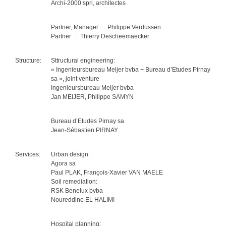
Archi-2000 sprl, architectes
Partner, Manager : Philippe Verdussen
Partner : Thierry Descheemaecker
Structure:
Sttructural engineering:
« Ingenieursbureau Meijer bvba + Bureau d’Etudes Pirnay
sa », joint venture
Ingenieursbureau Meijer bvba
Jan MEIJER, Philippe SAMYN
Bureau d’Etudes Pirnay sa
Jean-Sébastien PIRNAY
Services:
Urban design:
Agora sa
Paul PLAK, François-Xavier VAN MAELE
Soil remediation:
RSK Benelux bvba
Noureddine EL HALIMI
Hospital planning: