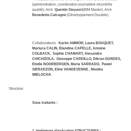
(administration, coordination journalière etcontrôle
qualité), Arch.
Quentin Steyaert
(BIM Master), Arch.
Benedetto Calcagno
(Développement Durable).
Collaborateurs :
Karim AMMOR, Laura BOUQUET,
Mariuca CALIN, Blandine CAPELLE, Antoine
COLBACK, Sophie CHAMART,
Alexandro
CHICHIZOLA, Giuseppe CARDILLO, Dikran GUNDES,
Elodie NOORBERGEN, Maria SARRADO, Pawel
SIERADZON, Eline VANDEVENNE , Monika
WIELOCHA
.
Structure:
Sous traitants :
1. Ingénieurs d’exécution STRUCTURES :