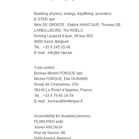
Building physics, energy, daylithing, acoustics:
E-STER sprl
Wim DE GROOTE , Patrick HANCOUR, Thomas DE
LAMEILLIEURE, Tim ROELS
Koning Leopold II laan, 99 bus 802
9000 Gand, Belgium
Tel. : +32 9 245 25 08
E-mail : info@e-ster.be
Cost control:
Bureau Michel FORGUE sarl
Michel FORGUE, Elie DURAND
Route de Charavines, 250
38140 Le Rivier d’Apprieu, France
Tel. : +33 4 76 65 19 34
E-mail : bureau@bmforgue.fr
Accessibility for disabled persons:
PLAIN-PIED asbl
Xavier ANCIAUX
Rue de Nanon, 98
5000 Namur, Belgium