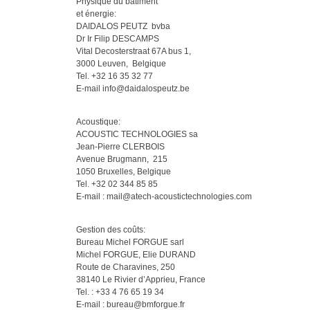
Physique du bâtiment
et énergie:
DAIDALOS PEUTZ bvba
Dr Ir Filip DESCAMPS
Vital Decosterstraat 67A bus 1,
3000 Leuven, Belgique
Tel. +32 16 35 32 77
E-mail info@daidalospeutz.be
Acoustique:
ACOUSTIC TECHNOLOGIES sa
Jean-Pierre CLERBOIS
Avenue Brugmann, 215
1050 Bruxelles, Belgique
Tel. +32 02 344 85 85
E-mail : mail@atech-acoustictechnologies.com
Gestion des coûts:
Bureau Michel FORGUE sarl
Michel FORGUE, Elie DURAND
Route de Charavines, 250
38140 Le Rivier d’Apprieu, France
Tel. : +33 4 76 65 19 34
E-mail : bureau@bmforgue.fr