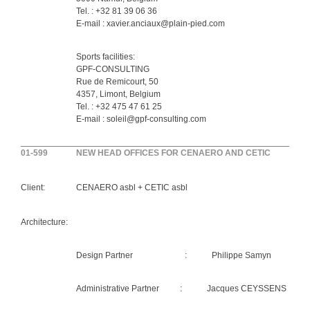
Tel. : +32 81 39 06 36
E-mail : xavier.anciaux@plain-pied.com
Sports facilities:
GPF-CONSULTING
Rue de Remicourt, 50
4357, Limont, Belgium
Tel. : +32 475 47 61 25
E-mail : soleil@gpf-consulting.com
01-599
NEW HEAD OFFICES FOR CENAERO AND CETIC
Client:
CENAERO asbl + CETIC asbl
Architecture:
Design Partner : Philippe Samyn
Administrative Partner : Jacques CEYSSENS