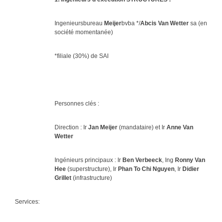
Ingenieursbureau
Meijer
bvba */
Abcis Van Wetter
sa (en
société momentanée)
*filiale (30%) de SAI
Personnes clés :
Direction : Ir
Jan Meijer
(mandataire) et Ir
Anne Van
Wetter
Ingénieurs principaux : Ir
Ben Verbeeck
, Ing
Ronny Van
Hee
(superstructure), Ir
Phan To Chi
Nguyen
, Ir
Didier
Grillet
(infrastructure)
Services: