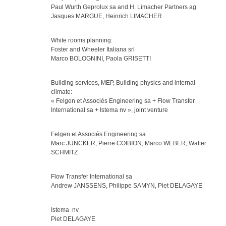
Paul Wurth Geprolux sa and H. Limacher Partners ag
Jasques MARGUE, Heinrich LIMACHER
White rooms planning:
Foster and Wheeler Italiana srl
Marco BOLOGNINI, Paola GRISETTI
Building services, MEP, Building physics and internal
climate:
« Felgen et Associés Engineering sa + Flow Transfer
International sa + Istema nv », joint venture
Felgen et Associés Engineering sa
Marc JUNCKER, Pierre COIBION, Marco WEBER, Walter
SCHMITZ
Flow Transfer International sa
Andrew JANSSENS, Philippe SAMYN, Piet DELAGAYE
Istema nv
Piet DELAGAYE