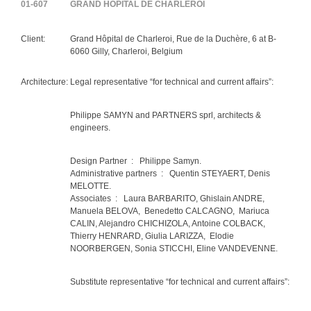
01-607
GRAND HÔPITAL DE CHARLEROI
Client:
Grand Hôpital de Charleroi, Rue de la Duchère, 6 at B-
6060 Gilly, Charleroi, Belgium
Architecture:
Legal representative “for technical and current affairs”:
Philippe SAMYN and PARTNERS sprl, architects &
engineers.
Design Partner : Philippe Samyn.
Administrative partners : Quentin STEYAERT, Denis
MELOTTE.
Associates : Laura BARBARITO, Ghislain ANDRE,
Manuela BELOVA, Benedetto CALCAGNO, Mariuca
CALIN, Alejandro CHICHIZOLA, Antoine COLBACK,
Thierry HENRARD, Giulia LARIZZA, Elodie
NOORBERGEN, Sonia STICCHI, Eline VANDEVENNE.
Substitute representative “for technical and current affairs”: