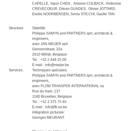
CAPELLE, Yajun CHEN , Antoine COLBACK, Ambroise
CREVECOEUR, Dikran GUNDES, Olivier JOTTARD,
Elodie NOORBERGEN, Sonia STICCHI, Gaofei TAN.
Structure:
Stabilité:
Philippe SAMYN and PARTNERS sprl, architects &
engineers,
avec JAN MEIJER sprl
Gemzenstraat, 32a
2610 Wilrijk, Belgique
Tel. : +32 2 448 25 00
E-mail : info@meijer.be
Services:
Techniques spéciales:
Philippe SAMYN and PARTNERS sprl, architects &
engineers,
avec FLOW TRANSFER INTERNATIONAL sa
Rue du Ham, 137
1180 Bruxelles, Belgique
Tel. : +32 2 375 75 40
E-mail : info@fti-sa.be
Intégration picturale:
Georges MEURANT.