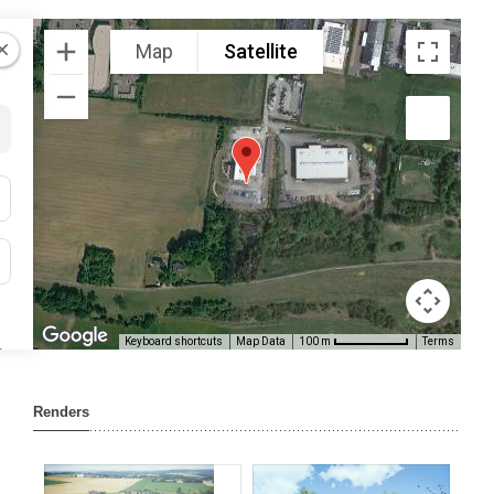
Map
Satellite
Keyboard shortcuts
Map Data
Terms
100 m
Renders