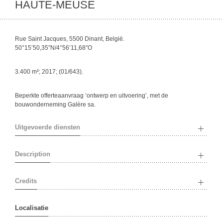
HAUTE-MEUSE
Rue Saint Jacques, 5500 Dinant, België.
50°15’50,35″N/4°56’11,68″O
3.400 m²; 2017; (01/643).
Beperkte offerteaanvraag ‘ontwerp en uitvoering’, met de
bouwonderneming Galère sa.
Uitgevoerde diensten
Description
Credits
Localisatie