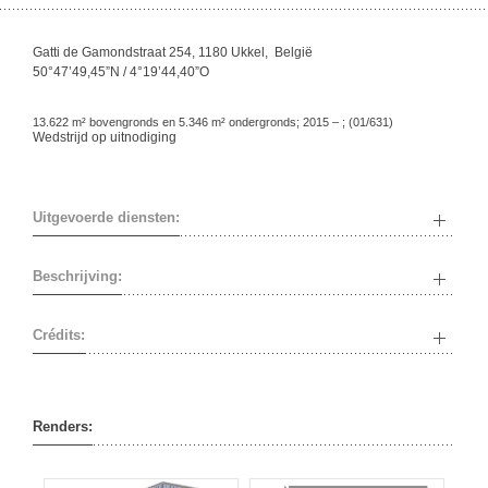
Gatti de Gamondstraat 254, 1180 Ukkel, België
50°47’49,45”N / 4°19’44,40”O
13.622 m² bovengronds en 5.346 m² ondergronds; 2015 – ; (01/631)
Wedstrijd op uitnodiging
Uitgevoerde diensten:
Beschrijving:
Crédits:
Renders: