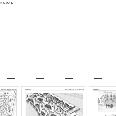
25’30.03″ E