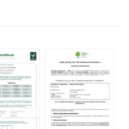
 2A1 (nr BVAL / 981 /
Label Bruxellois “Entreprise
 S25123 / 01)
dynamique”