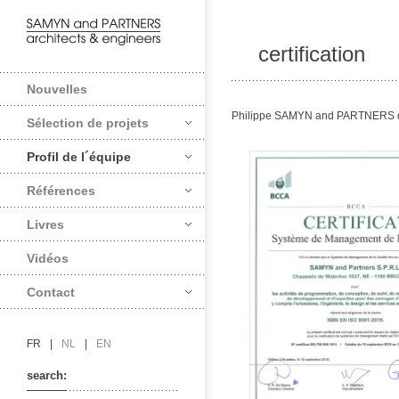
certification
Nouvelles
Philippe SAMYN and PARTNERS déti
Sélection de projets
Profil de l´équipe
Références
Livres
Vidéos
Contact
NBN FR ISO 9001 : 
FR
|
NL
|
EN
search: